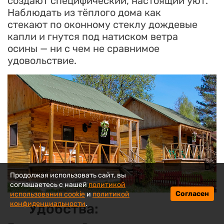
создают специфический, настоящий уют.
Наблюдать из тёплого дома как
стекают по оконному стеклу дождевые
капли и гнутся под натиском ветра
осины — ни с чем не сравнимое
удовольствие.
Продолжая использовать сайт, вы
соглашаетесь с нашей
политикой
Согласен
использования cookie
и
политикой
конфиденциальности
.
Удобства: