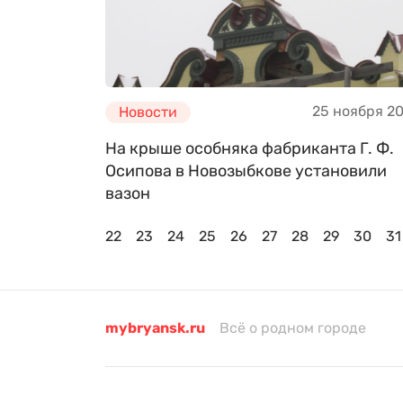
25 ноября 2
Новости
На крыше особняка фабриканта Г. Ф.
Осипова в Новозыбкове установили
вазон
22
23
24
25
26
27
28
29
30
31
mybryansk.ru
Всё о родном городе