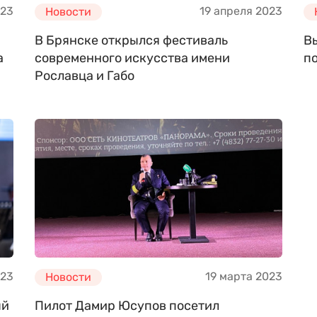
023
19 апреля 2023
Новости
В Брянске открылся фестиваль
В
а
современного искусства имени
по
Рославца и Габо
023
19 марта 2023
Новости
ый
Пилот Дамир Юсупов посетил