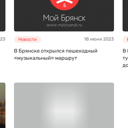
023
18 июня 2023
Новости
В Брянске открылся пешеходный
В
«музыкальный» маршрут
т
д