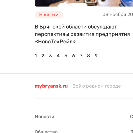
08 ноября 2
Новости
В Брянской области обсуждают
перспективы развития предприятия
«НовоТехРейл»
1
2
3
4
5
6
7
8
9
mybryansk.ru
Всё о родном городе
Новости
С
Общество