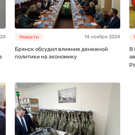
024
14 ноября 2024
Новости
Брянск обсудил влияние денежной
В
а
политики на экономику
а
р