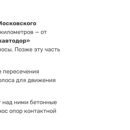
Московского
 километров — от
кавтодор»
осы. Позже эту часть
е пересечения
олоса для движения
т над ними бетонные
нос опор контактной