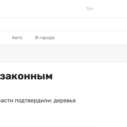
16+
Авто
В городе
н законным
ласти подтвердили: деревья