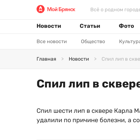
Всё о родном город
Новости
Статьи
Фото
Все новости
Общество
Культур
Главная
Новости
Спил лип в скв
Спил лип в сквер
Спил шести лип в сквере Карла М
удалили по причине болезни, а со