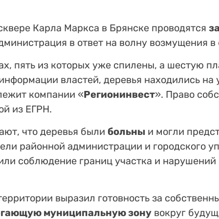
сквере Карла Маркса в Брянске проводятся
з
дминистрация в ответ на волну возмущения в 
ах, пять из которых уже спилены, а шестую п
информации властей, деревья находились на 
длежит компании «
Регионинвест
». Право соб
й из ЕГРН.
ют, что деревья были
больны
и могли предст
ели районной администрации и городского у
или соблюдение границ участка и нарушений 
 территории выразил готовность за собственн
егающую муниципальную зону
вокруг будущ