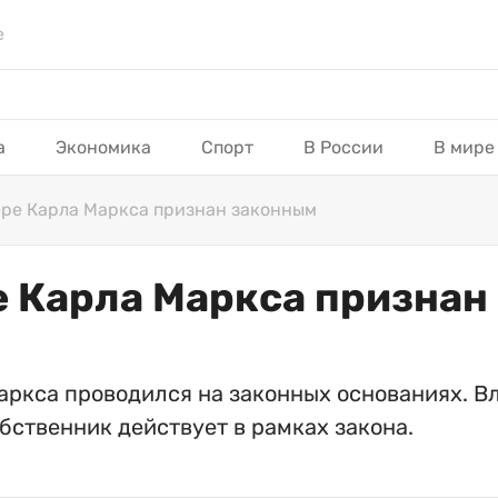
е
а
Экономика
Спорт
В России
В мире
ере Карла Маркса признан законным
е Карла Маркса призна
аркса проводился на законных основаниях. В
бственник действует в рамках закона.