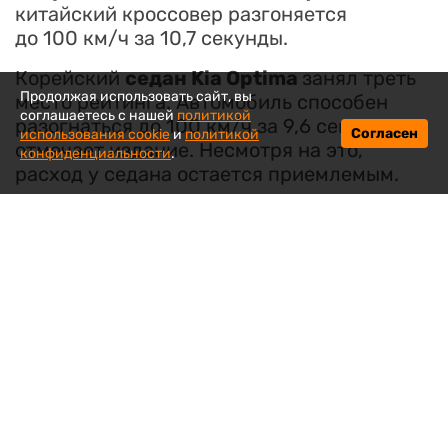
китайский кроссовер разгоняется
до 100 км/ч за 10,7 секунды.
Корейский
седан Kia Optima
занял треть
Продолжая использовать сайт, вы
место рейтинга. Автомобиль способен
соглашаетесь с нашей
политикой
разогнаться до 100 км/ч за 9,6 секунды,
Согласен
использования cookie
и
политикой
отмечает издание. Несмотря на это,
конфиденциальности
.
расход у седана остается приемлемым.