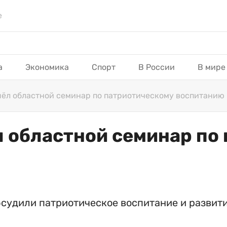
е
а
Экономика
Спорт
В России
В мире
шёл областной семинар по патриотическому воспитанию
л областной семинар по
бсудили патриотическое воспитание и разви