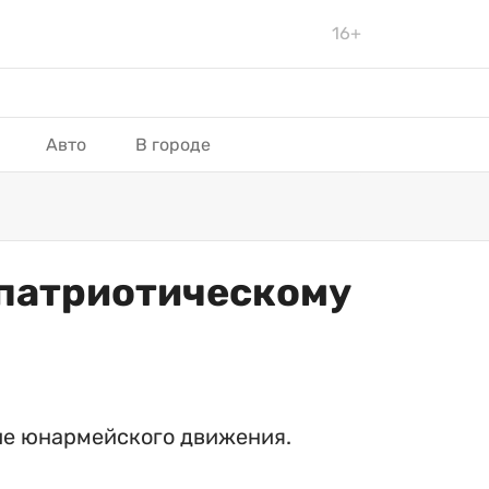
16+
Авто
В городе
 патриотическому
тие юнармейского движения.