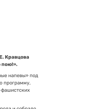
Е. Кравцова
 пою!».
ные напевы» под
ю программу,
-фашистских
рода и собрало