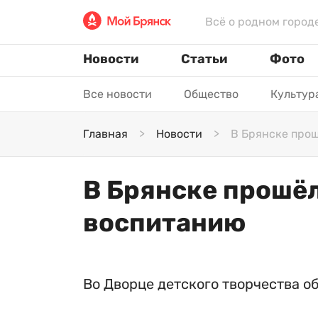
Всё о родном город
Новости
Статьи
Фото
Все новости
Общество
Культур
Главная
Новости
В Брянске про
В Брянске прошё
воспитанию
Во Дворце детского творчества о