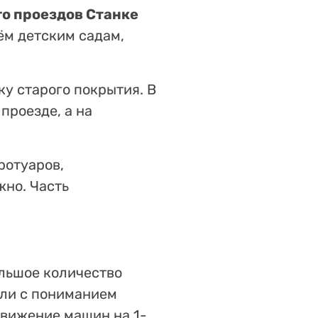
-го проездов Станке
ём детским садам,
у старого покрытия. В
проезде, а на
ротуаров,
жно. Часть
ольшое количество
ли с пониманием
движение машин на 1-