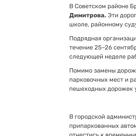
В Советском районе Б
Димитрова.
Эти дорог
школе, районному суд
Подрядная организац
течение 25–26 сентябр
следующей неделе раб
Помимо замены дорожн
парковочных мест и р
пешеходных дорожек у
В городской админист
припаркованных авто
отнестись к временны