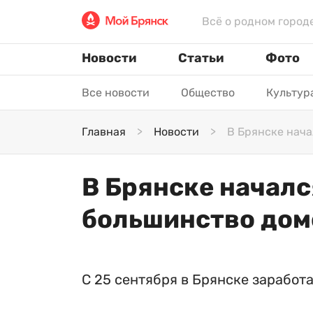
Всё о родном город
Новости
Статьи
Фото
Все новости
Общество
Культур
Главная
Новости
В Брянске нача
В Брянске началс
большинство дом
С 25 сентября в Брянске заработ