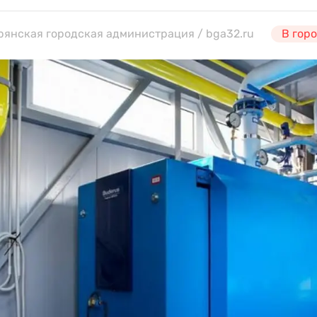
Брянская городская администрация / bga32.ru
В гор