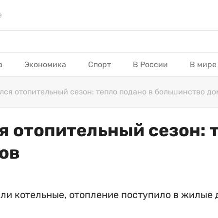
е
а
Экономика
Спорт
В России
В мире
лся отопительный сезон: тепло подано в большинство до
я отопительный сезон: 
ов
али котельные, отопление поступило в жилые 