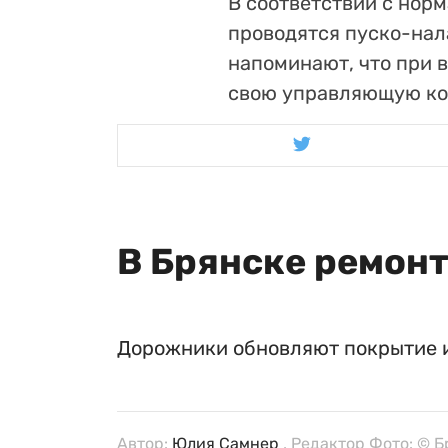
В соответствии с нор
проводятся пуско-нал
напоминают, что при 
свою управляющую к
В Брянске ремон
Дорожники обновляют покрытие и
Автор:
Юлия Самнер
, Редактор Фото: © 