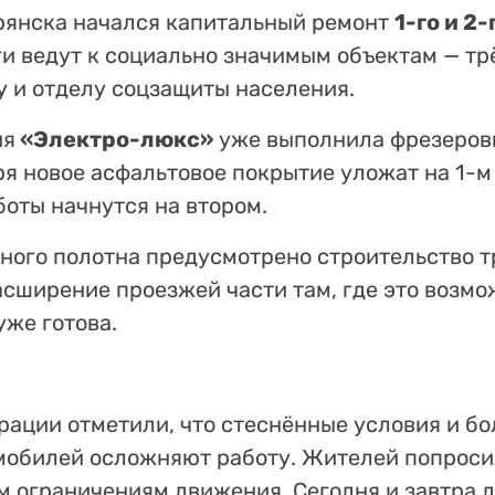
рянска начался капитальный ремонт
1-го и 2
и ведут к социально значимым объектам — тр
у и отделу соцзащиты населения.
ия
«Электро-люкс»
уже выполнила фрезеровк
я новое асфальтовое покрытие уложат на 1-м 
оты начнутся на втором.
ого полотна предусмотрено строительство т
асширение проезжей части там, где это возмо
же готова.
рации отметили, что стеснённые условия и б
мобилей осложняют работу. Жителей попроси
м ограничениям движения. Сегодня и завтра 