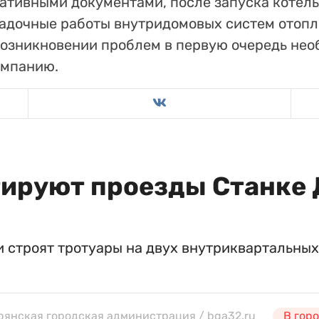
мативными документами, после запуска котел
адочные работы внутридомовых систем отоп
возникновении проблем в первую очередь нео
омпанию.
тируют проезды Станке
 строят тротуары на двух внутриквартальных
Брянская городская администрация / bga32.ru
В гор