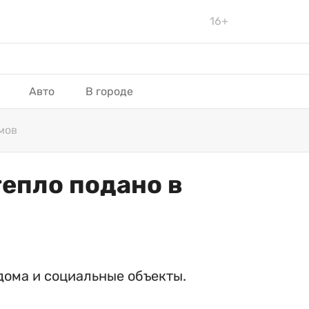
16+
Авто
В городе
мов
тепло подано в
дома и социальные объекты.