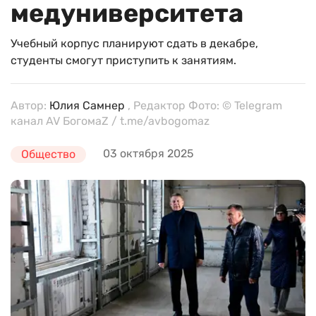
медуниверситета
Учебный корпус планируют сдать в декабре,
студенты смогут приступить к занятиям.
Автор:
Юлия Самнер
, Редактор Фото: © Telegram
канал AV БогомаZ / t.me/avbogomaz
03 октября 2025
Общество