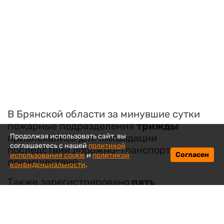
В Брянской области за минувшие сутки
пожарные подразделения
трижды
привлекались для ликвидации
Продолжая использовать сайт, вы
соглашаетесь с нашей
политикой
последствий дорожно-транспортных
Согласен
использования cookie
и
политикой
происшествий.
конфиденциальности
.
Также зарегистрировано
пять
техногенных пожаров
. В одном случае
огнеборцы тушили загоревшийся мусор на
площади около 20 квадратных метров. В