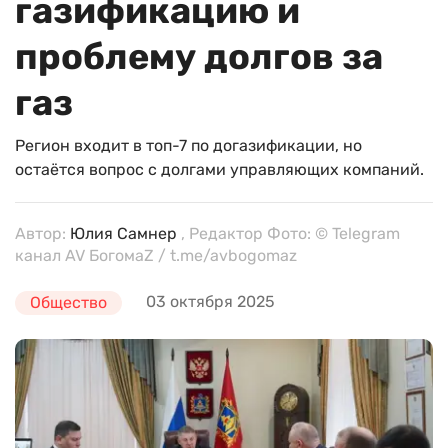
газификацию и
проблему долгов за
газ
Регион входит в топ-7 по догазификации, но
остаётся вопрос с долгами управляющих компаний.
Автор:
Юлия Самнер
, Редактор Фото: © Telegram
канал AV БогомаZ / t.me/avbogomaz
03 октября 2025
Общество