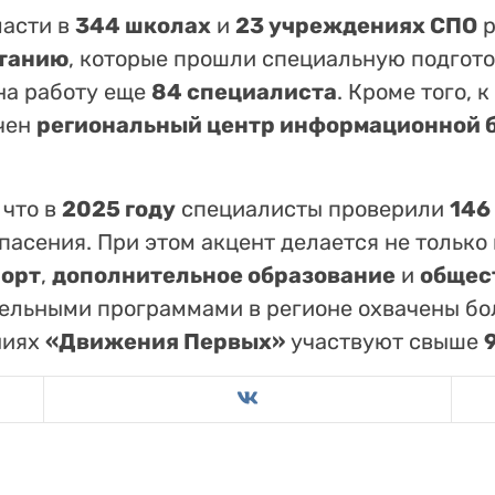
ласти в
344 школах
и
23 учреждениях СПО
р
итанию
, которые прошли специальную подгото
на работу еще
84 специалиста
. Кроме того, 
чен
региональный центр информационной 
 что в
2025 году
специалисты проверили
146
асения. При этом акцент делается не только н
порт
,
дополнительное образование
и
общес
ельными программами в регионе охвачены б
ниях
«Движения Первых»
участвуют свыше