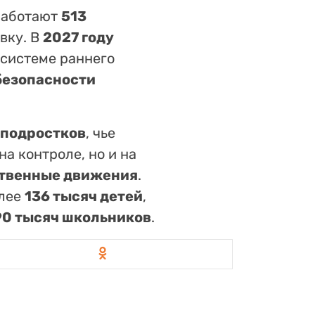
аботают
513
вку. В
2027 году
к системе раннего
безопасности
 подростков
, чье
а контроле, но и на
твенные движения
.
олее
136 тысяч детей
,
90 тысяч школьников
.