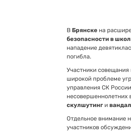
В
Брянске
на расшире
безопасности в школ
нападение девятиклас
погибла.
Участники совещания г
широкой проблеме угр
управления СК России
несовершеннолетних в
скулшутинг
и
ванда
Отдельное внимание 
участников обсужден