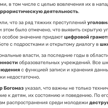
ми, в том числе с целью вовлечения их в напа
еррористическую деятельность
.
ли, что за ряд тяжких преступлений
уголовн
ри этом было отмечено, что выявить скрытую у
им особое значение придают
цифровой грамот
оте с подростками и открытому диалогу в
шк
ональные власти, за последние годы в област
енности
образовательных учреждений. Все ш
людения
с функцией записи и хранения данны
ки недостаточно.
р Богомаз
указал, что важны не только технич
ие к детям, их состоянию и поведению. По ег
кам распространения среди молодежи
дестру