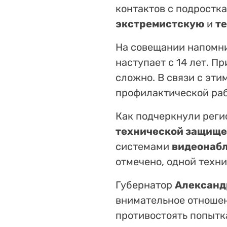
контактов с подростка
экстремистскую
и
т
На совещании напомни
наступает с 14 лет. П
сложно. В связи с эт
профилактической раб
Как подчеркнули реги
технической защищ
системами
видеонаб
отмечено, одной техни
Губернатор
Александ
внимательное отношен
противостоять попыт