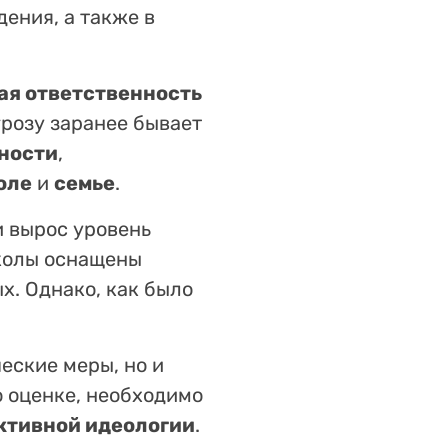
дения, а также в
ая ответственность
грозу заранее бывает
ности
,
оле
и
семье
.
и вырос уровень
колы оснащены
х. Однако, как было
еские меры, но и
о оценке, необходимо
ктивной идеологии
.