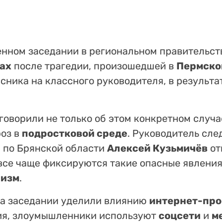
нном заседании в региональном правительст
ах
после трагедии, произошедшей в
Пермско
сника на классного руководителя, в результ
оворили не только об этом конкретном случае
оз в
подростковой среде
. Руководитель сле
 по Брянской области
Алексей Кузьмичёв
от
се чаще фиксируются такие опасные явления
лизм
.
на заседании уделили влиянию
интернет-про
ия, злоумышленники используют
соцсети
и
м