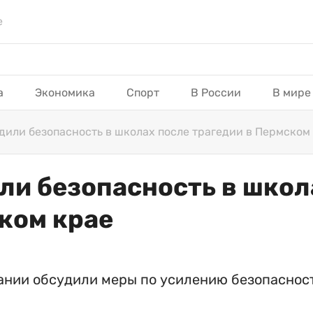
е
а
Экономика
Спорт
В России
В мире
дили безопасность в школах после трагедии в Пермском
ли безопасность в школ
ком крае
ании обсудили меры по усилению безопаснос