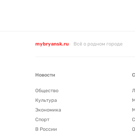
mybryansk.ru
Всё о родном городе
Новости
С
Общество
Культура
М
Экономика
М
Спорт
С
В России
О