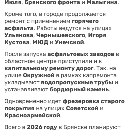
Июля
,
Брянского фронта
и
Малыгина
.
Кроме того, в городе продолжается
ремонт с применением
горячего
асфальта
. Работы ведутся на улицах
Ульянова
,
Чернышевского
,
Игоря
Кустова
,
МЮД
и
Унечской
.
После запуска
асфальтовых заводов
в
областном центре приступили и к
капитальному ремонту дорог
. Так, на
улице
Окружной
в рамках капремонта
укладывают
водопропускные трубы
и
устанавливают
бордюрный камень
.
Одновременно идет
фрезеровка старого
покрытия
на улицах
Советской
и
Красноармейской
.
Всего в
2026 году
в Брянске планируют