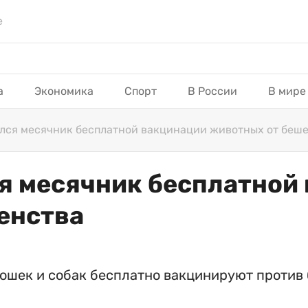
е
а
Экономика
Спорт
В России
В мире
ался месячник бесплатной вакцинации животных от беш
ся месячник бесплатной
енства
 кошек и собак бесплатно вакцинируют против