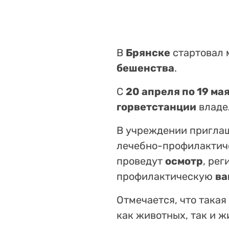
В
Брянске
стартовал 
бешенства
.
С
20 апреля по 19 ма
горветстанции
владе
В учреждении пригла
лечебно-профилактиче
проведут
осмотр
, ре
профилактическую
ва
Отмечается, что така
как животных, так и ж