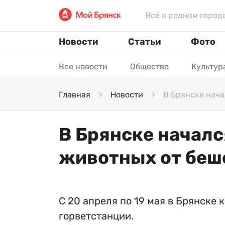
Всё о родном город
Новости
Статьи
Фото
Все новости
Общество
Культур
Главная
Новости
В Брянске нач
В Брянске начал
животных от беш
С 20 апреля по 19 мая в Брянске
горветстанции.