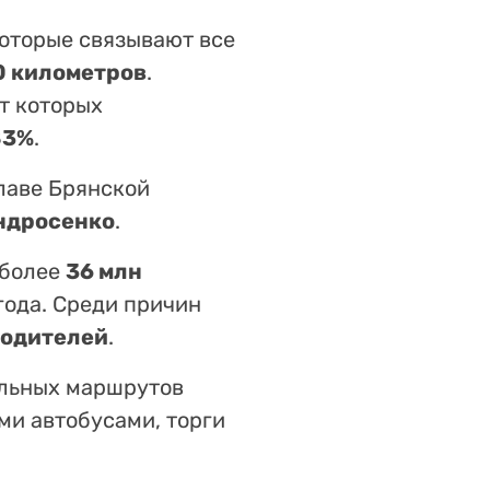
которые связывают все
0 километров
.
ст которых
83%
.
лаве Брянской
ндросенко
.
 более
36 млн
года. Среди причин
водителей
.
льных маршрутов
ыми автобусами, торги