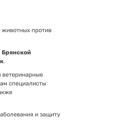
 животных против
х
Брянской
к
.
в ветеринарные
Там специалисты
акже
заболевания и защиту