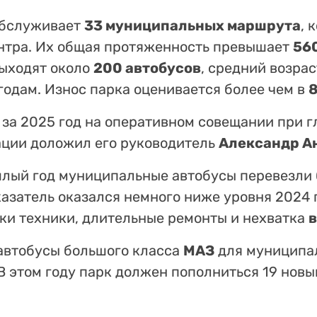
обслуживает
33 муниципальных маршрута
, 
нтра. Их общая протяженность превышает
56
ыходят около
200 автобусов
, средний возра
годам. Износ парка оценивается более чем в
 за 2025 год на оперативном совещании при г
ации доложил его руководитель
Александр А
ошлый год муниципальные автобусы перевезли
оказатель оказался немного ниже уровня 2024 
ки техники, длительные ремонты и нехватка
автобусы большого класса
МАЗ
для муниципа
 В этом году парк должен пополниться 19 нов