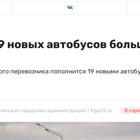
9 новых автобусов бол
ого перевозчика пополнится 19 новыми автоб
Брянская городская администрация / bga32.ru
В гор