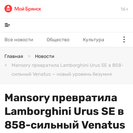
16+
Все новости
Общество
Культура
Главная
Новости
Mansory превратила Lamborghini Urus SE в 858-
сильный Venatus — новый уровень безумия
Mansory превратила
Lamborghini Urus SE в
858-сильный Venatus