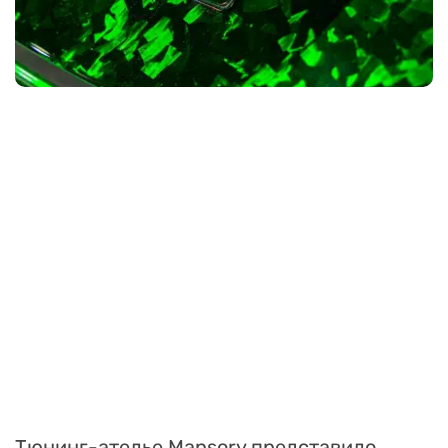
Тюнинг-ателье Mansory представило