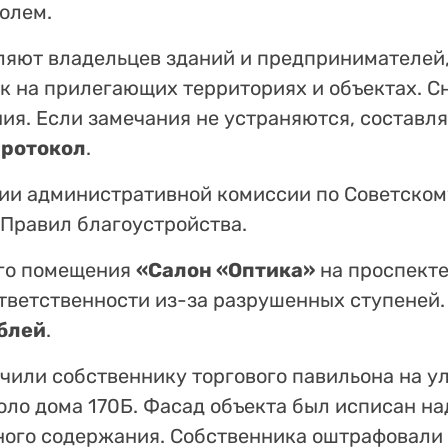
олем.
ляют владельцев зданий и предпринимателей,
 на прилегающих территориях и объектах. С
я. Если замечания не устраняются, составля
протокол
.
ии административной комиссии по Советском
 Правил благоустройства.
го помещения
«Салон «Оптика»
на проспекте
тветственности из-за разрушенных ступеней
ублей
.
чили собственнику торгового павильона на у
оло дома 170Б. Фасад объекта был исписан н
ного содержания. Собственника оштрафовали