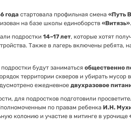
6 года
стартовала профильная смена
«Путь 
низован на базе школы единоборств
«Витязь»
тали подростки
14–17 лет
, которые хотят пол
тройства. Также в лагерь включены ребята, н
ь подростки будут заниматься
общественно п
орядок территории скверов и убирать мусор в
едусмотрено ежедневное
двухразовое питан
ости, для подростков подготовили просветит
 Уполномоченным по правам ребенка
И.Н. Мух
ную колонию и участие в митинге в урочище