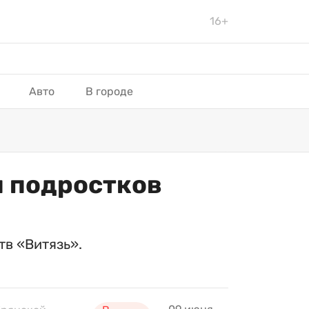
16+
Авто
В городе
я подростков
тв «Витязь».