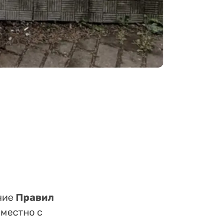
ние
Правил
вместно с