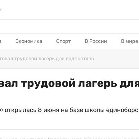
е
а
Экономика
Спорт
В России
В мире
товал трудовой лагерь для подростков
вал трудовой лагерь дл
» открылась 8 июня на базе школы единоборс