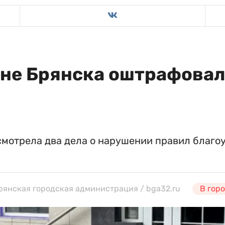
оне Брянска оштрафова
мотрела два дела о нарушении правил благоу
Брянская городская администрация / bga32.ru
В гор