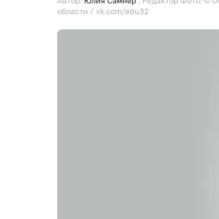
Автор:
Юлия Самнер
, Редактор Фото: © 
области / vk.com/edu32