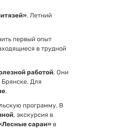
Витязей»
. Летний
.
учить первый опыт
аходящиеся в трудной
олезной работой
. Они
 Брянске. Для
ие
.
ельскую программу. В
иной
, экскурсия в
«Лесные сараи»
в