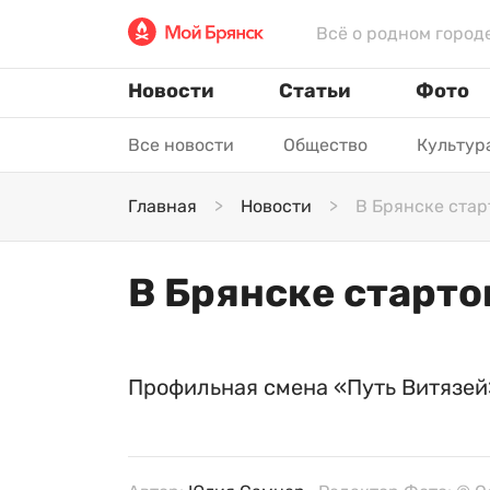
Всё о родном город
Новости
Статьи
Фото
Все новости
Общество
Культур
Главная
Новости
В Брянске стар
В Брянске старто
Профильная смена «Путь Витязей