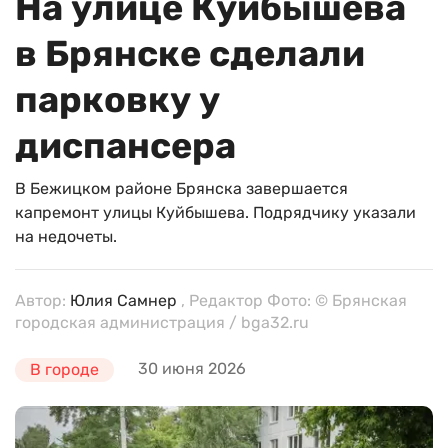
На улице Куйбышева
в Брянске сделали
парковку у
диспансера
В Бежицком районе Брянска завершается
капремонт улицы Куйбышева. Подрядчику указали
на недочеты.
Автор:
Юлия Самнер
, Редактор Фото: © Брянская
городская администрация / bga32.ru
30 июня 2026
В городе