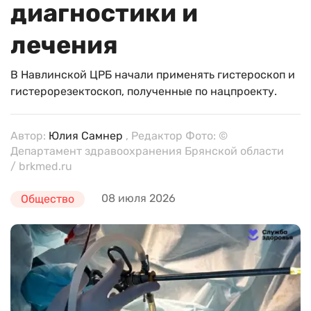
диагностики и
лечения
В Навлинской ЦРБ начали применять гистероскоп и
гистерорезектоскоп, полученные по нацпроекту.
Автор:
Юлия Самнер
, Редактор Фото: ©
Департамент здравоохранения Брянской области
/ brkmed.ru
08 июля 2026
Общество