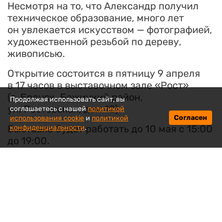
Несмотря на то, что Александр получил
техническое образование, много лет
он увлекается искусством — фотографией,
художественной резьбой по дереву,
живописью.
Открытие состоится в пятницу 9 апреля
в 17 часов в выставочном зале «Рост»
(г. Брянск, Бежицкий район,
Продолжая использовать сайт, вы
ул. Ростовская, дом 12).
соглашаетесь с нашей
политикой
Согласен
использования cookie
и
политикой
Выставка будет работать до 10 мая с 15:00
конфиденциальности
.
до 19:00.
Возраст зрителей 6+.