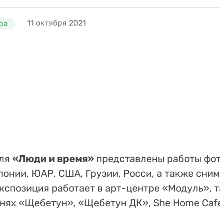
11 октября 2021
ра
аля
«Люди и время»
представлены работы фо
понии, ЮАР, США, Грузии, Росси, а также сни
экспозиция работает в арт-центре «Модуль», 
нях «Щебетун», «Щебетун ДК», She Home Caf