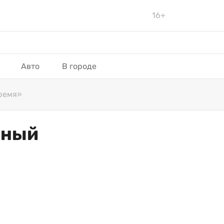
16+
Авто
В городе
ремя»
дный