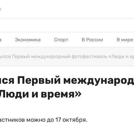
е
а
Экономика
Спорт
В России
В мире
рылся Первый международный фотофестиваль «Люди и в
лся Первый междунаро
Люди и время»
астников можно до 17 октября.