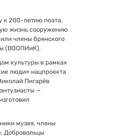
у к 200-летию поэта,
орую жизнь сооружению
шили члены брянского
ры (ВООПИиК).
дом культуры в рамках
кие люди» нацпроекта
Николай Пигарёв
 энтузиасты —
изготовил
дники музея, члены
е. Добровольцы