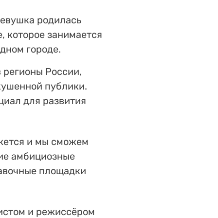
Девушка родилась
е, которое занимается
дном городе.
в регионы России,
скушенной публики.
циал для развития
жется и мы сможем
шие амбициозные
тавочные площадки
истом и режиссёром