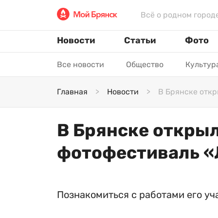
Всё о родном город
Новости
Статьи
Фото
Все новости
Общество
Культур
Главная
Новости
В Брянске отк
В Брянске откры
фотофестиваль «
Познакомиться с работами его уч