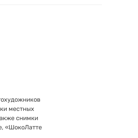
тохудожников
мки местных
также снимки
e, «ШокоЛатте