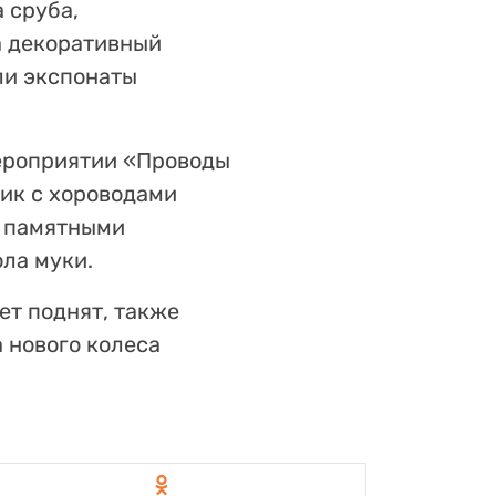
 сруба,
а декоративный
ли экспонаты
ероприятии «Проводы
ник с хороводами
и памятными
ла муки.
ет поднят, также
 нового колеса