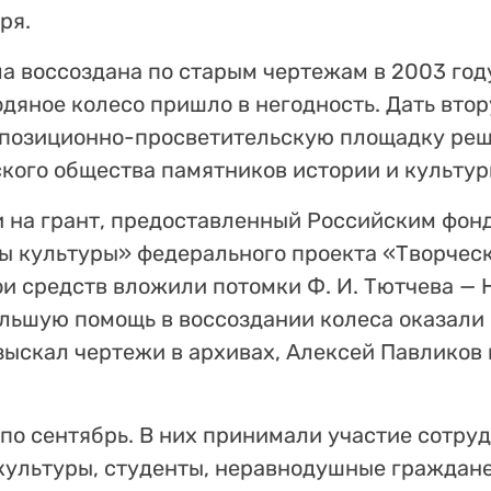
ря.
а воссоздана по старым чертежам в 2003 год
одяное колесо пришло в негодность. Дать вт
кспозиционно-просветительскую площадку ре
кого общества памятников истории и культу
 на грант, предоставленный Российским фон
ы культуры» федерального проекта «Творчес
ои средств вложили потомки Ф. И. Тютчева — 
ольшую помощь в воссоздании колеса оказали
ыскал чертежи в архивах, Алексей Павликов 
по сентябрь. В них принимали участие сотру
ультуры, студенты, неравнодушные граждан