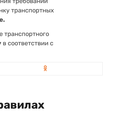
ения требований
янку транспортных
е.
е транспортного
у
в соответствии с
равилах