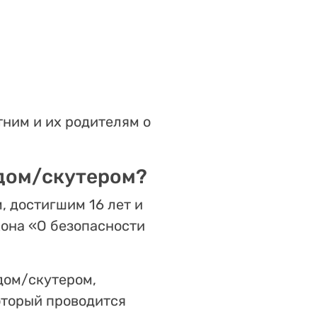
ним и их родителям о
едом/скутером?
, достигшим 16 лет и
кона «О безопасности
дом/скутером,
оторый проводится