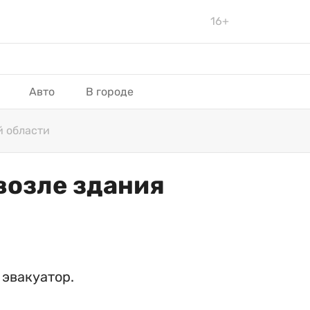
16+
Авто
В городе
й области
озле здания
 эвакуатор.