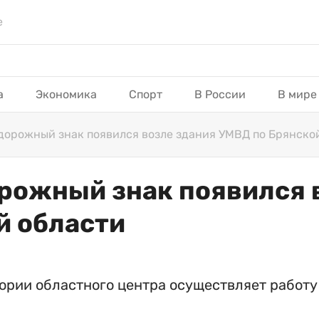
е
а
Экономика
Спорт
В России
В мире
орожный знак появился возле здания УМВД по Брянско
ожный знак появился в
й области
ории областного центра осуществляет работу