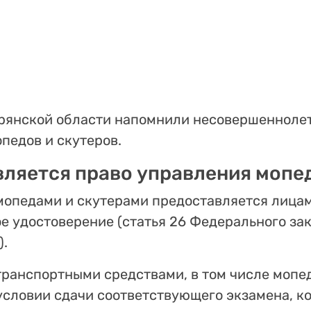
рянской области напомнили несовершеннолет
педов и скутеров.
вляется право управления моп
мопедами и скутерами предоставляется лицам
 удостоверение (статья 26 Федерального за
.
транспортными средствами, в том числе мопе
условии сдачи соответствующего экзамена, к