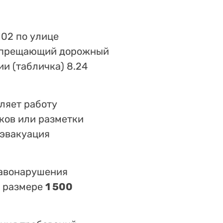
102 по улице
апрещающий дорожный
и (табличка) 8.24
ляет работу
ков или разметки
 эвакуация
равонарушения
в размере
1 500