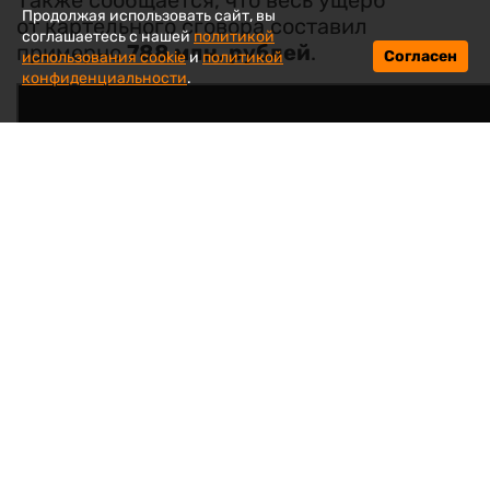
Продолжая использовать сайт, вы
от картельного сговора составил
соглашаетесь с нашей
политикой
примерно
788 млн. рублей
.
Согласен
использования cookie
и
политикой
конфиденциальности
.