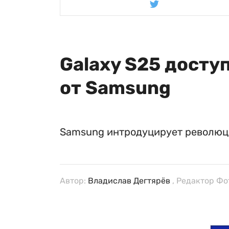
Galaxy S25 дост
от Samsung
Samsung интродуцирует революци
Автор:
Владислав Дегтярёв
, Редактор Фо