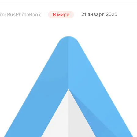
21 января 2025
то: RusPhotoBank
В мире