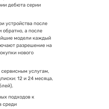
рии дебюта серии
ои устройства после
 обратно, а после
вейшие модели каждый
лючают разрешение на
окупки нового
и сервисным услугам,
писки: 12 и 24 месяца,
блей).
ных подходов к
в среди