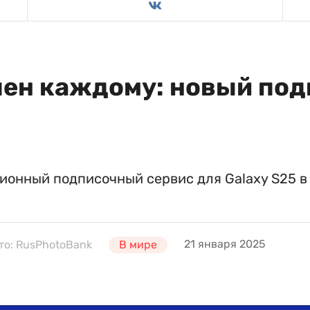
упен каждому: новый по
онный подписочный сервис для Galaxy S25 в
21 января 2025
то: RusPhotoBank
В мире