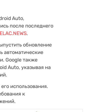
roid Auto,
лись после последнего
ELAC.NEWS
.
ыпустить обновление
ть автоматические
и. Google также
id Auto, указывая на
ий.
его использования.
ебования к
жений.