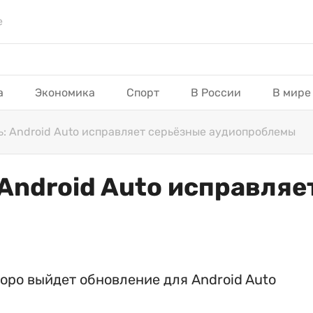
е
а
Экономика
Спорт
В России
В мире
: Android Auto исправляет серьёзные аудиопроблемы
Android Auto исправляе
коро выйдет обновление для Android Auto