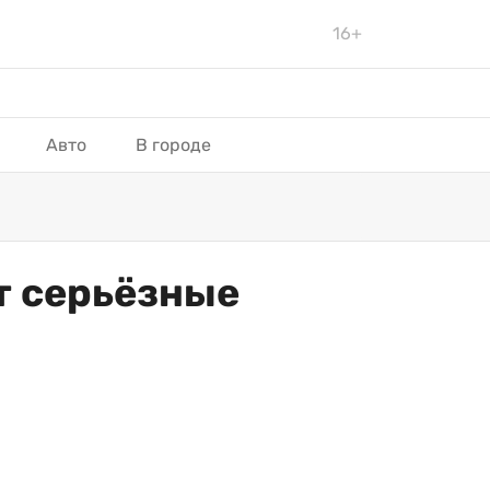
16+
Авто
В городе
т серьёзные