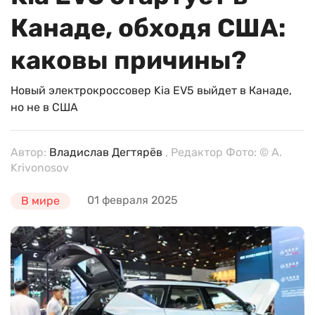
Канаде, обходя США:
каковы причины?
Новый электрокроссовер Kia EV5 выйдет в Канаде,
но не в США
Автор:
Владислав Дегтярёв
, Редактор Фото: © A.
Krivonosov
01 февраля 2025
В мире