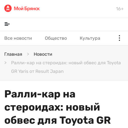
16+
Все новости
Общество
Культура
Главная
Новости
Ралли-кар на стероидах: новый обвес для Toyota
GR Yaris от Result Japan
Ралли-кар на
стероидах: новый
обвес для Toyota GR