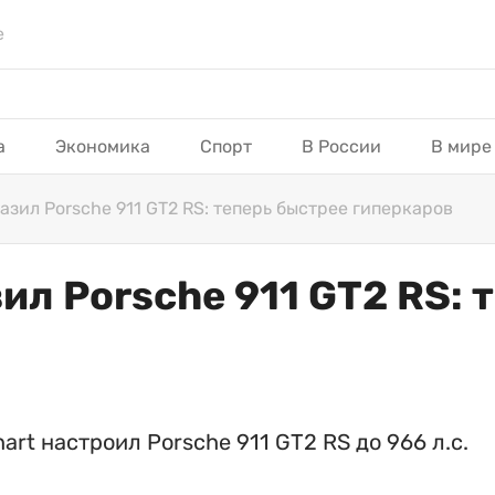
е
а
Экономика
Спорт
В России
В мире
азил Porsche 911 GT2 RS: теперь быстрее гиперкаров
ил Porsche 911 GT2 RS: 
rt настроил Porsche 911 GT2 RS до 966 л.с.