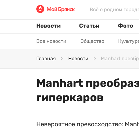
Всё о родном город
Новости
Статьи
Фото
Все новости
Общество
Культур
Главная
Новости
Manhart преобр
Manhart преобраз
гиперкаров
Невероятное превосходство: Manha