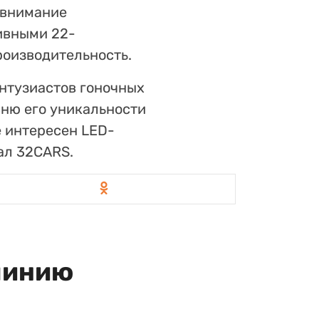
 внимание
ивными 22-
оизводительность.
энтузиастов гоночных
вню его уникальности
е интересен LED-
ал 32CARS.
линию