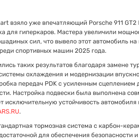
art взяло уже впечатляющий Porsche 911 GT2 
ка для гиперкаров. Мастера увеличили мощно
ошадиных сил, что вывело этот автомобиль на
реди спортивных машин 2025 года.
лись таких результатов благодаря замене ту
истемы охлаждения и модернизации впускно
робка передач PDK с усиленным сцеплением 
ти. Настройка подвески была выполнена сов
ует исключительную устойчивость автомобиля
ARS.RU
.
стандартная тормозная система с карбон-кер
 достаточной для обеспечения безопасности 