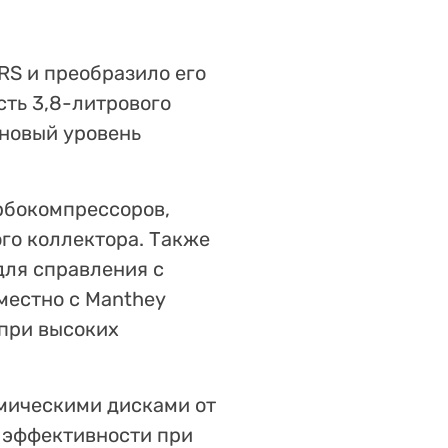
RS и преобразило его
сть 3,8-литрового
 новый уровень
рбокомпрессоров,
го коллектора. Также
для справления с
местно с Manthey
 при высоких
амическими дисками от
и эффективности при