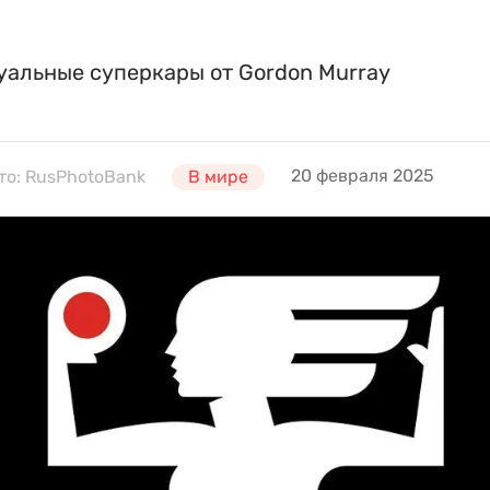
уальные суперкары от Gordon Murray
20 февраля 2025
то: RusPhotoBank
В мире