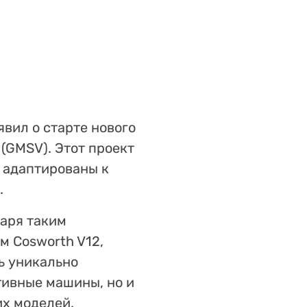
вил о старте нового
 (GMSV). Этот проект
 адаптированы к
.
даря таким
м Cosworth V12,
ь уникально
тивные машины, но и
х моделей.