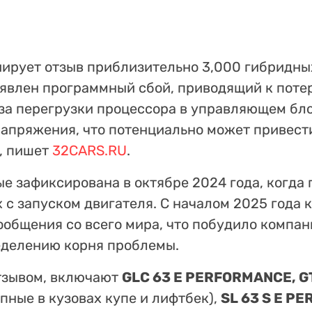
ирует отзыв приблизительно 3,000 гибридн
ыявлен программный сбой, приводящий к поте
за перегрузки процессора в управляющем бло
напряжения, что потенциально может привест
, пишет
32CARS.RU
.
е зафиксирована в октябре 2024 года, когда 
 с запуском двигателя. С началом 2025 года 
ообщения со всего мира, что побудило компа
еделению корня проблемы.
тзывом, включают
GLC 63 E PERFORMANCE, GT
пные в кузовах купе и лифтбек),
SL 63 S E P