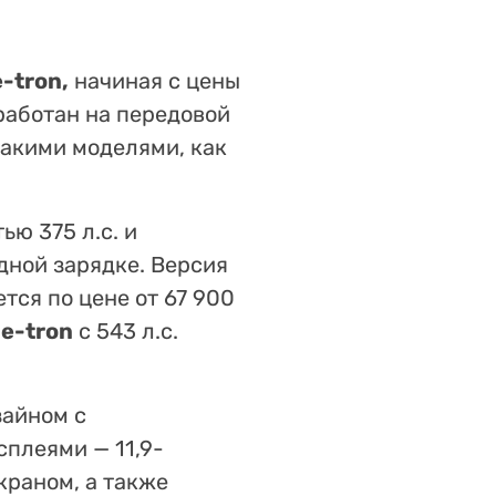
-tron,
начиная с цены
зработан на передовой
такими моделями, как
ю 375 л.с. и
дной зарядке. Версия
тся по цене от 67 900
 e-tron
с 543 л.с.
зайном с
плеями — 11,9-
раном, а также