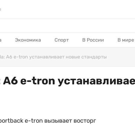
е
а
Экономика
Спорт
В России
В мире
sla: A6 e-tron устанавливает новые стандарты
: A6 e-tron устанавлива
ortback e-tron вызывает восторг