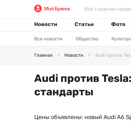
Всё о родном город
Новости
Статьи
Фото
Все новости
Общество
Культур
Главная
Новости
Audi против Te
Audi против Tesla
стандарты
Цены объявлены: новый Audi A6 Sp