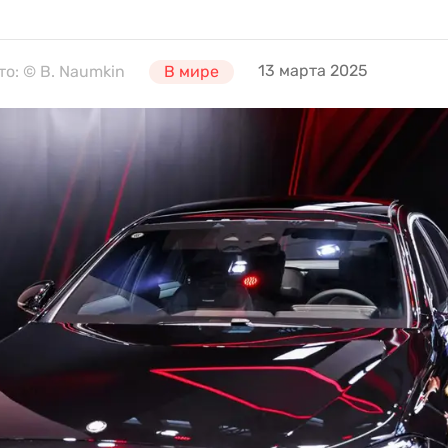
13 марта 2025
то: © B. Naumkin
В мире