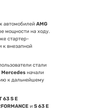
ых автомобилей
AMG
ре мощности на ходу.
ке стартер-
и к внезапной
пользователи стали
к
Mercedes
начали
нию к дальнейшему
 63 S E
ERFORMANCE
и
S 63 E