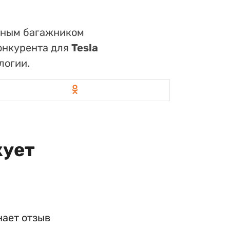
орным багажником
онкурента для
Tesla
логии.
кует
нает отзыв