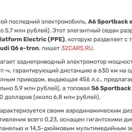
вой последний электромобиль,
A6 Sportback e
о 5,7 млн рублей). Этот элегантный седан ра
atform Electric (PPE)
, которую разделяет с 
udi Q6 e-tron
, пишет
32CARS.RU
.
агает заднеприводный электромотор мощность
Вт-ч, гарантирующий дистанцию в 630 км на о
лным приводом, выдающая 456 л.с., предлагае
ьно 5,9 млн рублей), а топовая
S6 Sportback
0 долларов (около 6,8 млн рублей).
арактеризуется своим аэродинамическим ди
ивления всего 0,23, оснащен гигантскими дис
панелью и 14,5-дюймовым мультимедийным эк