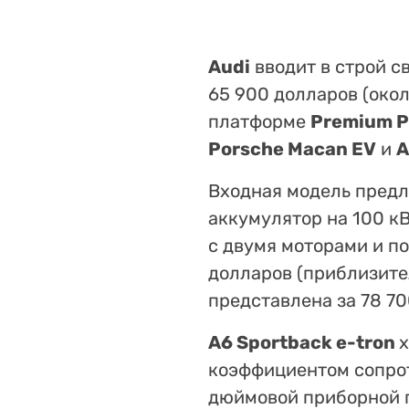
Audi
вводит в строй с
65 900 долларов (окол
платформе
Premium Pl
Porsche Macan EV
и
A
Входная модель предл
аккумулятор на 100 к
с двумя моторами и по
долларов (приблизител
представлена за 78 70
A6 Sportback e-tron
х
коэффициентом сопрот
дюймовой приборной 