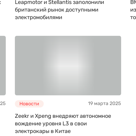
:
Leapmotor и Stellantis заполонили
B
британский рынок доступными
и
электромобилями
т
025
19 марта 2025
Новости
Zeekr и Xpeng внедряют автономное
вождение уровня L3 в свои
электрокары в Китае