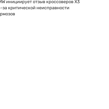
MW инициирует отзыв кроссоверов X3
з-за критической неисправности
ормозов