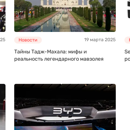
025
19 марта 2025
Новости
Тайны Тадж-Махала: мифы и
S
реальность легендарного мавзолея
ро