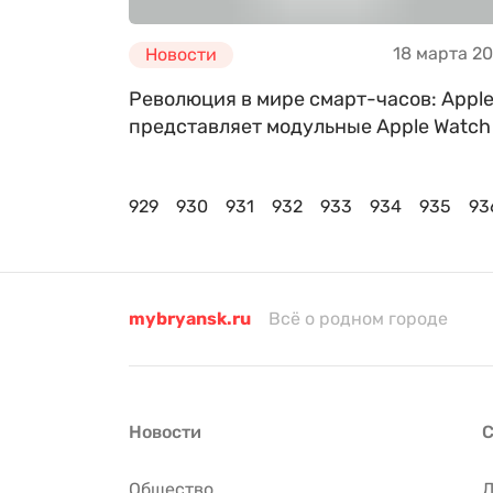
18 марта 2
Новости
Революция в мире смарт-часов: Appl
представляет модульные Apple Watch
929
930
931
932
933
934
935
93
mybryansk.ru
Всё о родном городе
Новости
С
Общество