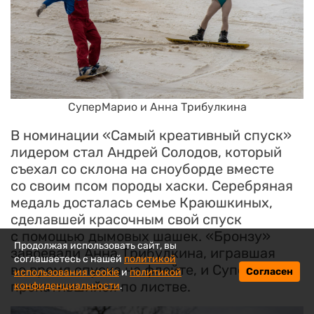
СуперМарио и Анна Трибулкина
В номинации «Самый креативный спуск»
лидером стал Андрей Солодов, который
съехал со склона на сноуборде вместе
со своим псом породы хаски. Серебряная
медаль досталась семье Краюшкиных,
сделавшей красочным свой спуск
с помощью дымовых шашек. «Бронзу»
Продолжая использовать сайт, вы
завоевали Анна Трибулкина, игравшая
соглашаетесь с нашей
политикой
во время спуска на флейте, и СуперМарио,
Согласен
использования cookie
и
политикой
прокатившийся по листве.
конфиденциальности
.