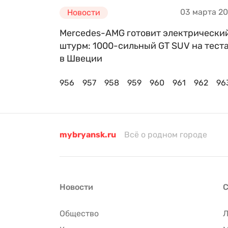
03 марта 2
Новости
Mercedes-AMG готовит электрически
штурм: 1000-сильный GT SUV на тест
в Швеции
956
957
958
959
960
961
962
96
mybryansk.ru
Всё о родном городе
Новости
С
Общество