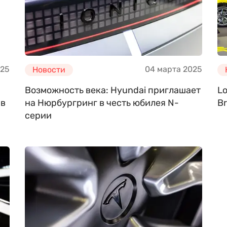
025
04 марта 2025
Новости
Возможность века: Hyundai приглашает
Lo
 в
на Нюрбургринг в честь юбилея N-
Br
серии