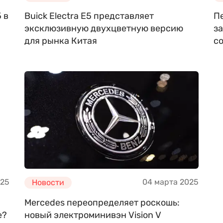
 в
Buick Electra E5 представляет
П
эксклюзивную двухцветную версию
з
для рынка Китая
с
025
04 марта 2025
Новости
Mercedes переопределяет роскошь:
е?
новый электроминивэн Vision V